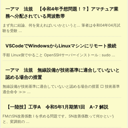
一アマ 法規 【令和4年予想問題！？】アマチュア業
務へ分配されている周波数帯
まず先に結論、何を覚えればいいかというと... 筆者は令和04年04月試
験を受験 ...
VSCodeでWindowsからLinuxマシンにリモート接続
手順 Linux側でやること OpenSSHサーバーインストール : sudo ...
一アマ 法規 無線設備が技術基準に適合していないと
認める場合の措置
無線設備が技術基準に適合していないと認める場合の措置 □ 技術基準
適合命令 ≫≫ ...
【一陸技】工学A 令和5年1月期第1回 A-7 解説
FMのSN改善係数 I を求める問題です。SN改善係数って何かという
と、変調前の ...