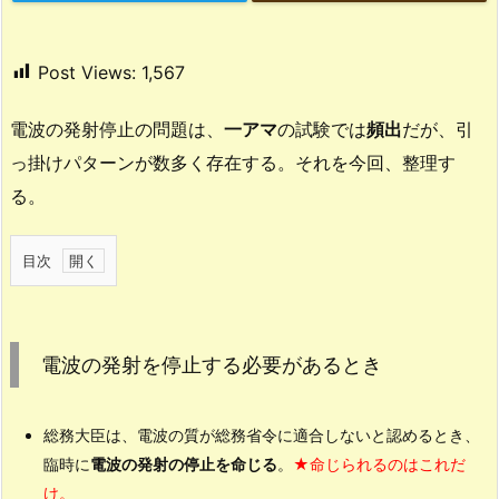
Post Views:
1,567
電波の発射停止の問題は、
一アマ
の試験では
頻出
だが、引
っ掛けパターンが数多く存在する。それを今回、整理す
る。
目次
1.
電
波
電波の発射を停止する必要があるとき
の
発
射
総務大臣は、
電波の質が総務省令に適合しないと認めるとき
、
を
臨時に
電波の発射の停止を命じる
。
★命じられるのはこれだ
停
け。