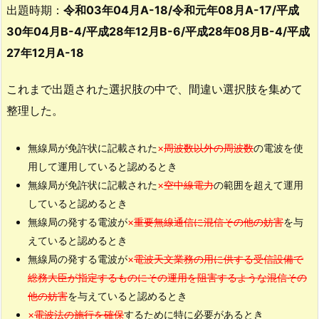
出題時期：
令和03年04月A-18/令和元年08月A-17/平成
停
30年04月B-4/平成28年12月B-6/平成28年08月B-4/平成
止
に
27年12月A-18
該
当
これまで出題された選択肢の中で、間違い選択肢を集めて
し
整理した。
な
い
無線局が免許状に記載された
×
周波数以外の周波数
の電波を使
パ
用して運用していると認めるとき
タ
無線局が免許状に記載された
×
空中線電力
の範囲を超えて運用
ー
していると認めるとき
ン
無線局の発する電波が
×
重要無線通信に混信その他の妨害
を与
（過
えていると認めるとき
去
無線局の発する電波が
×
電波天文業務の用に供する受信設備で
問
総務大臣が指定するものにその運用を阻害するような混信その
引
他の妨害
を与えていると認めるとき
っ
×
電波法の施行を確保
するために特に必要があるとき