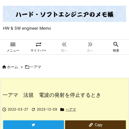
HW & SW engineer Memo





メニュー
サイドバー
前へ
次へ
検索

ホーム
>

一アマ
一アマ 法規 電波の発射を停止するとき

2022-03-27

2023-12-09

一アマ
Copy