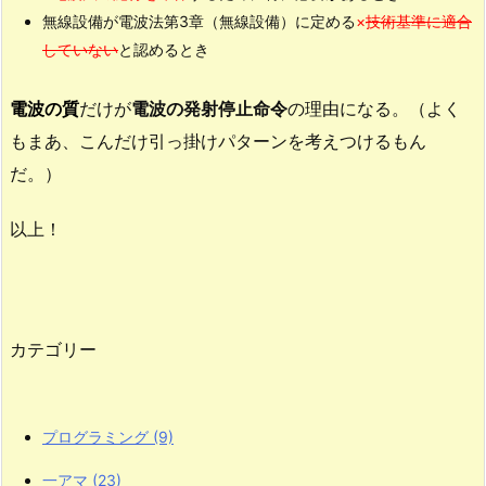
掛
無線設備が電波法第3章（無線設備）に定める
×
技術基準に適合
け
していない
と認めるとき
問
題）
電波の質
だけが
電波の発射停止命令
の理由になる。（よく
もまあ、こんだけ引っ掛けパターンを考えつけるもん
だ。）
以上！
カテゴリー
プログラミング
(9)
一アマ
(23)