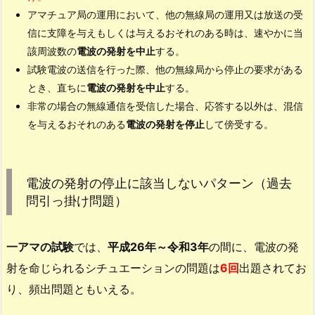
止
アマチュア局の運用において、他の無線局の運用又は放送の受
す
信に支障を与えもしくは与えるおそれのある時
は、速やかに当
る
該周波数の
電波の発射を中止
する。
必
試験電波の送信を行った際、他の無線局から停止の要求がある
要
とき
、直ちに
電波の発射を中止
する。
が
非常の場合の無線通信を受信した場合、
応答する以外は、混信
あ
を与えるおそれのある
電波の発射を停止
して傍受する。
る
と
き
電波の発射の停止に該当しないパターン（過去
問引っ掛け問題）
2.
電
波
一アマの試験
では、
平成26年～令和3年
の間に、電波の発
の
射を命じられるシチュエーションの問題は
6回
出題されてお
発
り、頻出問題ともいえる。
射
の