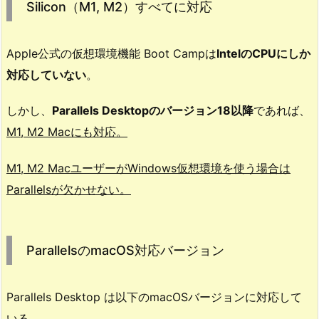
Silicon（M1, M2）すべてに対応
8
だ
と
Apple公式の仮想環境機能 Boot Campは
IntelのCPUにしか
I
対応していない
。
n
t
しかし、
Parallels Desktopのバージョン18以降
であれば、
e
M1, M2 Macにも対応。
l、
A
M1, M2 MacユーザーがWindows仮想環境を使う場合は
p
Parallelsが欠かせない。
p
l
e
ParallelsのmacOS対応バージョン
S
i
l
Parallels Desktop は以下のmacOSバージョンに対応して
i
いる。