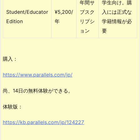
ョ
年間サ
学生向け。購
ン
Student/Educator
¥5,200/
ブスク
入には正式な
4.
Edition
年
リプシ
学籍情報が必
P
ョン
要
a
r
a
購入：
l
l
https://www.parallels.com/jp/
e
l
尚、14日の無料体験ができる。
s
体験版：
は
有
https://kb.parallels.com/jp/124227
料
5.