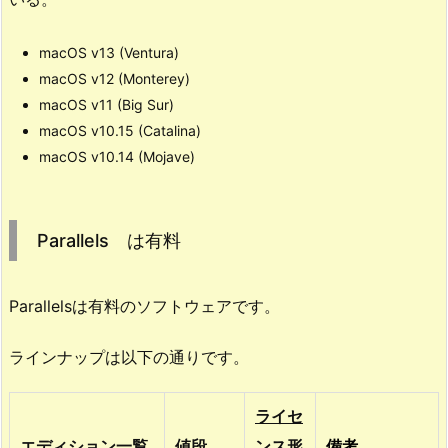
c
o
macOS v13 (Ventura)
n
macOS v12 (Monterey)
（M
macOS v11 (Big Sur)
1,
macOS v10.15 (Catalina)
M
macOS v10.14 (Mojave)
2）
す
べ
Parallels は有料
て
に
対
Parallelsは有料のソフトウェアです。
応
3.
ラインナップは以下の通りです。
P
a
ライセ
r
エディション一覧
値段
ンス形
備考