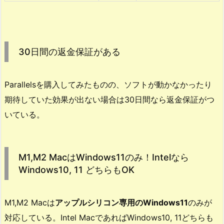
環
境
は
30日間の返金保証がある
無
い！
6.
Parallelsを購入してみたものの、ソフトが動かなかったり
3
期待していた効果が出ない場合は30日間なら返金保証がつ
0
いている。
日
間
の
M1,M2 MacはWindows11のみ！Intelなら
返
Windows10, 11 どちらもOK
金
保
証
M1,M2 Macは
アップルシリコン専用のWindows11
のみが
が
対応している。Intel MacであればWindows10, 11どちらも
あ