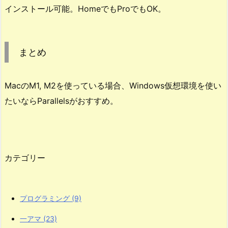
インストール可能。HomeでもProでもOK。
る
7.
M
まとめ
1,
M
2
MacのM1, M2を使っている場合、Windows仮想環境を使い
M
たいならParallelsがおすすめ。
a
c
は
W
カテゴリー
i
n
d
プログラミング
(9)
o
w
一アマ
(23)
s