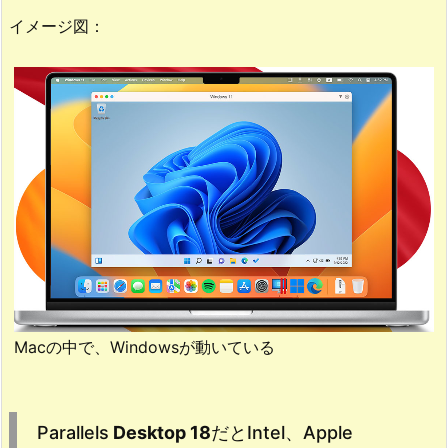
2.
イメージ図：
P
a
r
a
l
l
e
l
s
D
e
s
k
Macの中で、Windowsが動いている
t
o
p
Parallels
Desktop 18
だとIntel、Apple
1