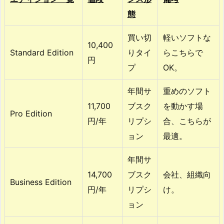
a
態
l
l
買い切
軽いソフトな
e
10,400
Standard Edition
りタイ
らこちらで
l
円
プ
OK。
s
の
年間サ
重めのソフト
m
11,700
ブスク
を動かす場
a
Pro Edition
円/年
リプシ
合、こちらが
c
O
ョン
最適。
S
年間サ
対
応
14,700
ブスク
会社、組織向
Business Edition
バ
円/年
リプシ
け。
ー
ョン
ジ