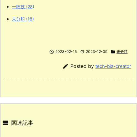
1
一陸技
(28)
1
未分類
(18)
の
み！
I
n

2023-02-15

2023-12-09

未分類
t
e

Posted by
tech-biz-creator
l
な
ら
W
i
n
d

関連記事
o
w