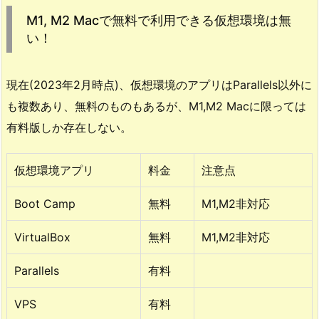
M
M1, M2 Macで無料で利用できる仮想環境は無
1,
い！
M
2
M
現在(2023年2月時点)、仮想環境のアプリはParallels以外に
a
も複数あり、無料のものもあるが、M1,M2 Macに限っては
c
有料版しか存在しない。
で
無
仮想環境アプリ
料金
注意点
料
で
Boot Camp
無料
M1,M2非対応
利
用
VirtualBox
無料
M1,M2非対応
で
き
Parallels
有料
る
仮
VPS
有料
想