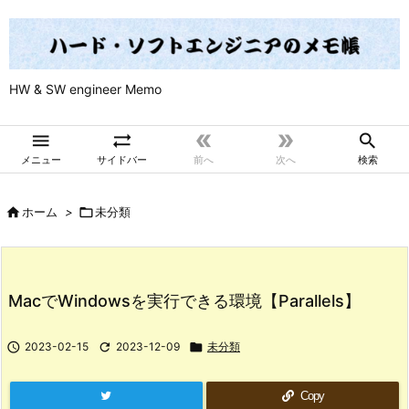
HW & SW engineer Memo





メニュー
サイドバー
前へ
次へ
検索

ホーム
>

未分類
MacでWindowsを実行できる環境【Parallels】

2023-02-15

2023-12-09

未分類
Copy