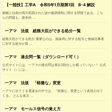
s
【一陸技】工学A 令和5年1月期第1回 B-4 解説
1
振幅と位相が両方変調された波の復調過程に関する問題である。こち
0,
らの問題も、基本的 ...
1
1
一アマ 法規 総務大臣ができる処分一覧
ど
総務大臣ができる処分 重要なのは、無線局に対する処分と無線従事者
ち
に対する処分が異 ...
ら
も
一アマ 過去問一覧（ダウンロード可！）
O
公式サイトには、一アマの過去問は過去3回分しか載っていない！ 公式
K
サイト（）には ...
8.
一アマ 法規 「軽微な」変更
ま
と
一アマに出てくる電波法の中では、「軽微な」変更という表現が出て
くる。 どんな条文 ...
め
一アマ モールス信号の覚え方