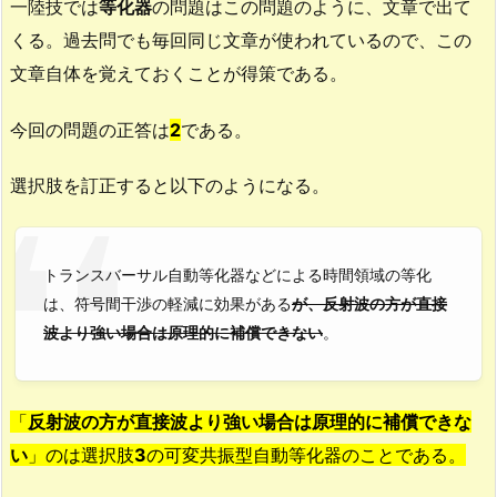
一陸技では
等化器
の問題はこの問題のように、文章で出て
くる。過去問でも毎回同じ文章が使われているので、この
文章自体を覚えておくことが得策である。
今回の問題の正答は
2
である。
選択肢を訂正すると以下のようになる。
トランスバーサル自動等化器などによる時間領域の等化
は、符号間干渉の軽減に効果がある
が、反射波の方が直接
波より強い場合は原理的に補償できない
。
「
反射波の方が直接波より強い場合は原理的に補償できな
い
」のは選択肢
3
の可変共振型自動等化器のことである。