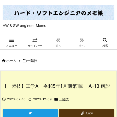
HW & SW engineer Memo





メニュー
サイドバー
前へ
次へ
検索

ホーム
>

一陸技
【一陸技】工学A 令和5年1月期第1回 A-13 解説

2023-02-16

2023-12-09

一陸技
Copy