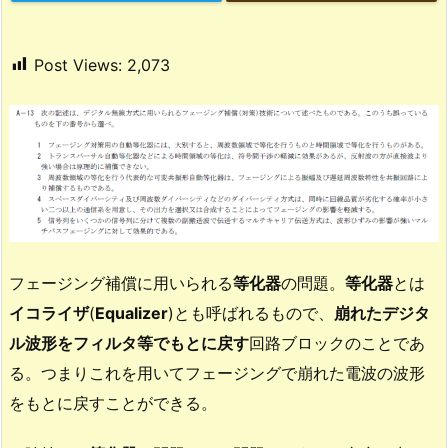
Post Views:
2,073
フェージング補償に用いられる
等化器
の問題。
等化器
とは
イコライザ
(
Equalizer
)とも呼ばれるもので、
崩れたデジタ
ル波形をフィルタ等でもとに戻す
回路ブロックのことであ
る。つまりこれを用いてフェージングで崩れた電波の波形
をもとに戻すことができる。