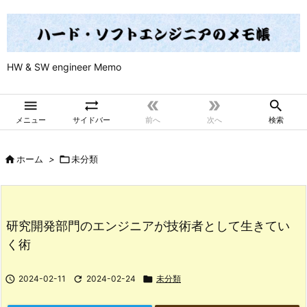
HW & SW engineer Memo





メニュー
サイドバー
前へ
次へ
検索

ホーム
>

未分類
研究開発部門のエンジニアが技術者として生きてい
く術

2024-02-11

2024-02-24

未分類