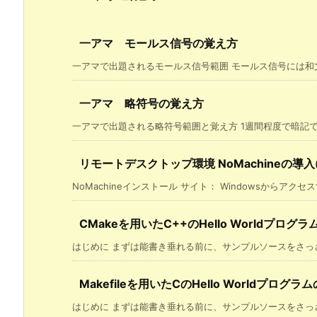
一アマ モールス信号の覚え方
一アマで出題されるモールス信号範囲 モールス信号には和文「イ
一アマ 略符号の覚え方
一アマで出題される略符号範囲と覚え方 1週間程度で暗記でき
リモートデスクトップ環境 NoMachineの導入(Win, 
NoMachineインストール サイト： Windowsからアクセスすれ
CMakeを用いたC++のHello Worldプログ
はじめに まずは能書き垂れる前に、サンプルソースをさっさと
Makefileを用いたCのHello Worldプログラ
はじめに まずは能書き垂れる前に、サンプルソースをさっさと