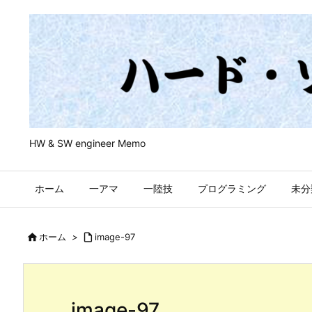
HW & SW engineer Memo
ホーム
一アマ
一陸技
プログラミング
未分

ホーム
>

image-97
image-97