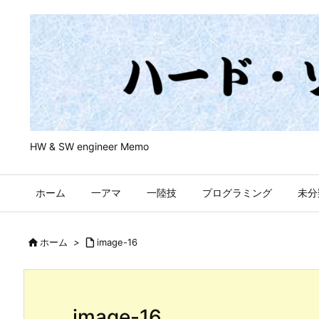
HW & SW engineer Memo
ホーム
一アマ
一陸技
プログラミング
未分

ホーム
>

image-16
image-16