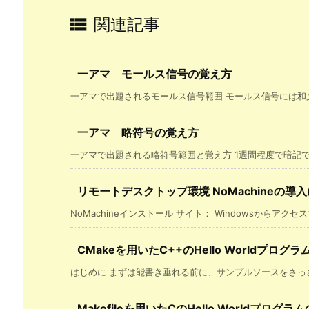

関連記事
一アマ モールス信号の覚え方
一アマで出題されるモールス信号範囲 モールス信号には和文「イ
一アマ 略符号の覚え方
一アマで出題される略符号範囲と覚え方 1週間程度で暗記でき
リモートデスクトップ環境 NoMachineの導入(Win, 
NoMachineインストール サイト： Windowsからアクセスすれ
CMakeを用いたC++のHello Worldプログ
はじめに まずは能書き垂れる前に、サンプルソースをさっさと
Makefileを用いたCのHello Worldプログラ