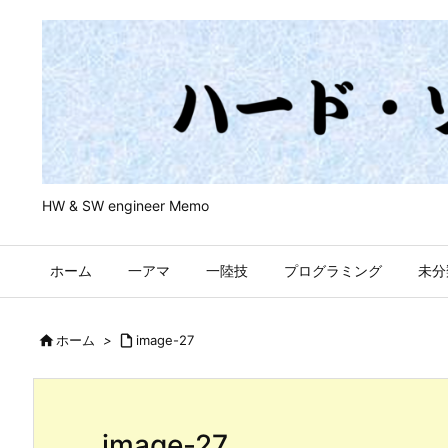
HW & SW engineer Memo
ホーム
一アマ
一陸技
プログラミング
未分

ホーム
>

image-27
image-27