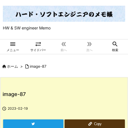
HW & SW engineer Memo





メニュー
サイドバー
前へ
次へ
検索

ホーム
>

image-87
image-87

2023-02-19
Copy