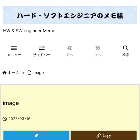
HW & SW engineer Memo





メニュー
サイドバー
前へ
次へ
検索

ホーム
>

image
image

2025-03-16
Copy