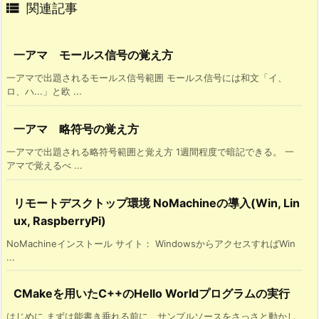

関連記事
一アマ モールス信号の覚え方
一アマで出題されるモールス信号範囲 モールス信号には和文「イ、
ロ、ハ...」と欧 ...
一アマ 略符号の覚え方
一アマで出題される略符号範囲と覚え方 1週間程度で暗記できる。 一
アマで覚えるべ ...
リモートデスクトップ環境 NoMachineの導入(Win, Lin
ux, RaspberryPi)
NoMachineインストール サイト： WindowsからアクセスすればWin
...
CMakeを用いたC++のHello Worldプログラムの実行
はじめに まずは能書き垂れる前に、サンプルソースをさっさと動かし