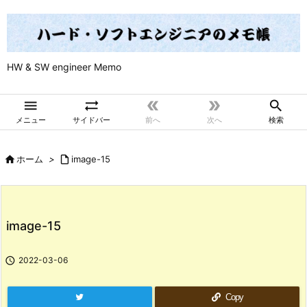
HW & SW engineer Memo





メニュー
サイドバー
前へ
次へ
検索

ホーム
>

image-15
image-15

2022-03-06
Copy